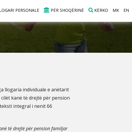
LOGARI PERSONALE
PËR SHOQËRINË
KËRKO
MK
EN
 llogaria individuale e anëtarit
 cilët kanë të drejtë për pension
eksti integral i nenit 66
anë të drejtë për pension familjar