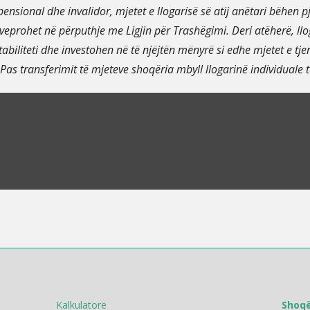
ensional dhe invalidor, mjetet e llogarisë së atij anëtari bëhen p
eprohet në përputhje me Ligjin për Trashëgimi. Deri atëherë, ll
biliteti dhe investohen në të njëjtën mënyrë si edhe mjetet e tjer
as transferimit të mjeteve shoqëria mbyll llogarinë individuale të
Kalkulatorë
Shoqë