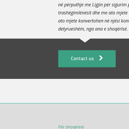
në përputhje me Ligjin për sigurim p
trashëgimlënësit dhe me ato mjete v
ato mjete konvertohen në njësi konta
detyrueshëm, nga ana e shoqërisë. P
Contact us
Për shoqërinë