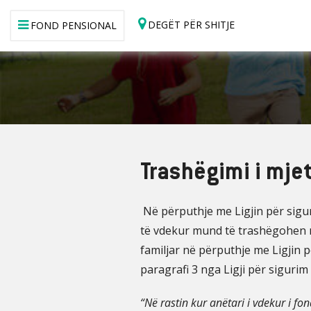
DEGËT PËR SHITJE
FOND PENSIONAL
Trashëgimi i mje
Në përputhje me Ligjin për sigur
të vdekur mund të trashëgohen në 
familjar në përputhje me Ligjin p
paragrafi 3 nga Ligji për siguri
“Në rastin kur anëtari i vdekur i fo