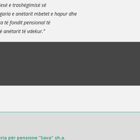
jesë e trashëgimisë së
ogaria e anëtarit mbetet e hapur dhe
a të fondit pensional të
 anëtarit të vdekur.”
ria për pensione “Sava" sh.a.