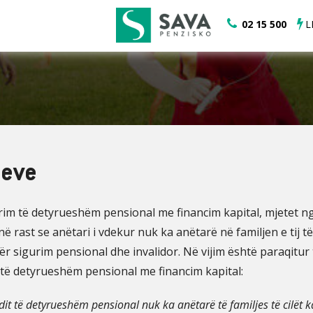
02 15 500
L
teve
im të detyrueshëm pensional me financim kapital, mjetet nga
rast se anëtari i vdekur nuk ka anëtarë në familjen e tij të
ër sigurim pensional dhe invalidor. Në vijim është paraqitur t
m të detyrueshëm pensional me financim kapital:
ndit të detyrueshëm pensional nuk ka anëtarë të familjes të cilët k