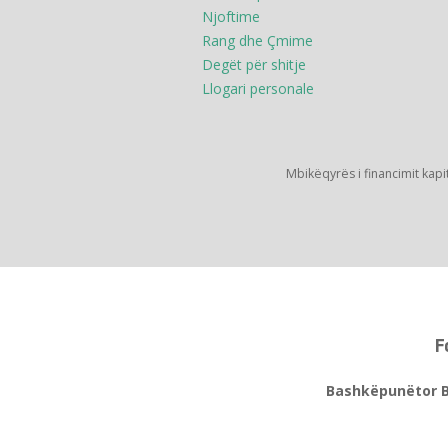
Njoftime
Rang dhe Çmime
Degët për shitje
Llogari personale
Mbikëqyrës i financimit kapi
F
Bashkëpunëtor Bizne