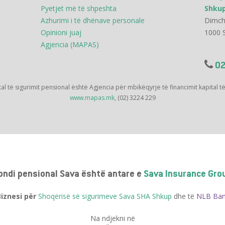
Pyetjet më të shpeshta
Shku
Azhurimi i të dhënave personale
Dimch
Opinioni juaj
1000 
Agjencia (MAPAS)
02
tal të sigurimit pensional është Agjencia për mbikëqyrje të financimit kapital t
www.mapas.mk
, (02) 3224 229
ondi pensional Sava është antare e
Sava Insurance Gro
si për
Shoqërisë së sigurimeve Sava SHA Shkup
dhe të
NLB Ban
Na ndjekni në