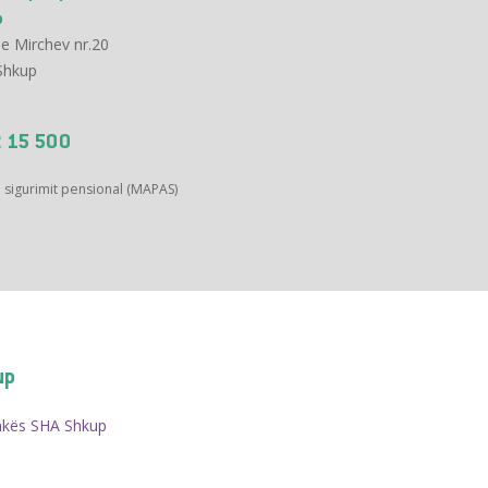
p
e Mirchev nr.20
Shkup
 15 500
ë sigurimit pensional (MAPAS)
up
kës SHA Shkup