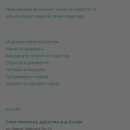
Информации за начинот на кој се користат и
обработуваат вашите лични податоци
Информативни пресметки
Најчести прашања
Ажурирајте ги своите податоци
Обрасци и документи
Поплаки и пофалби
Супервизија и надзор
Управен и надзорен одбор
контакт
Сава пензиско друштво а.д Скопје
ул.Димче Мирчев бр.20