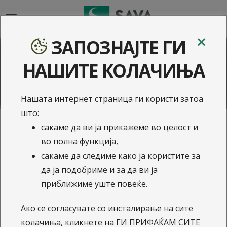
{{navigation}}
✕
ЗАПОЗНАЈТЕ ГИ
НАШИТЕ КОЛАЧИЊА
Нашата интернет страница ги користи затоа
што:
Вашата пензија на дланка
Сава пензиско друштво
Принос од инвестиции
Принос од инвестиции
сакаме да ви ја прикажеме во целост и
Појаснување на детален извештај
Мој пензиски план - правни лица
Ажурирајте ги своите податоци
Инсталирај ја апликацијата и
во полна функција,
за пензиска заштеда
Ние креираме решенија за вашата иднина
имај целосен и навремен увид
Задолжителен пензиски фонд
Доброволен пензиски фонд
сакаме да следиме како ја користите за
во својата пензиска заштеда
да ја подобриме и за да ви ја
приближиме уште повеќе.
Ако се согласувате со инсталирање на сите
колачиња, кликнете на ГИ ПРИФАЌАМ СИТЕ