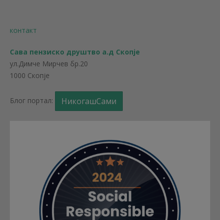
контакт
Сава пензиско друштво а.д Скопје
ул.Димче Мирчев бр.20
1000 Скопје
Блог портал:
НикогашСами