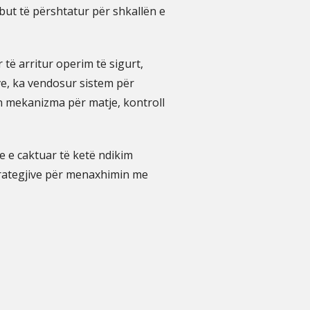
ut të përshtatur për shkallën e
të arritur operim të sigurt,
ve, ka vendosur sistem për
in mekanizma për matje, kontroll
e e caktuar të ketë ndikim
strategjive për menaxhimin me