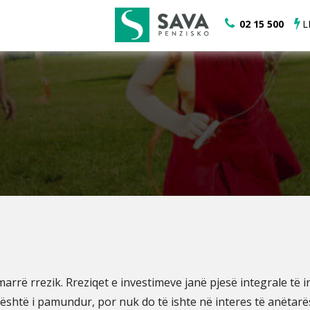
02 15 500
L
rrë rrezik. Rreziqet e investimeve janë pjesë integrale të 
ë është i pamundur, por nuk do të ishte në interes të anëtarës