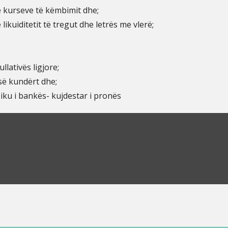
ë kurseve të këmbimit dhe;
 likuiditetit të tregut dhe letrës me vlerë;
llativës ligjore;
 së kundërt dhe;
ziku i bankës- kujdestar i pronës