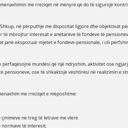
 menaxhimin me rreziqet në mënyrë që do të sigurojë kontrib
hkup, në përputhje me dispozitat ligjore dhe objektivat për 
r të mbrojtur interesat e anëtarëve të fondeve të pensione
at janë ekspozuar mjetet e fondeve pensionale, i cili përfsh
 përfaqësojnë mundësi që një ndryshim, aktivitet ose ngjarj
të pensioneve, ose të shkaktojë vështirësi në realizimin e 
menaxhim me rreziqet e mëposhtme:
ë çmimeve në treg të letrave me vlerë
ë normave të interesit;