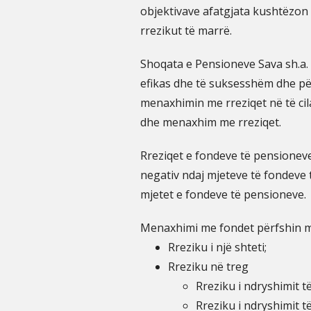
objektivave afatgjata kushtëzon
rrezikut të marrë.
Shoqata e Pensioneve Sava sh.a. S
efikas dhe të suksesshëm dhe pë
menaxhimin me rreziqet në të cil
dhe menaxhim me rreziqet.
Rreziqet e fondeve të pensioneve
negativ ndaj mjeteve të fondeve 
mjetet e fondeve të pensioneve.
Menaxhimi me fondet përfshin 
Rreziku i një shteti;
Rreziku në treg
Rreziku i ndryshimit t
Rreziku i ndryshimit t