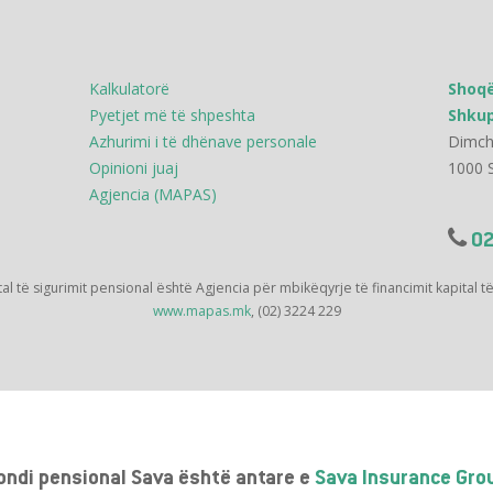
Kalkulatorë
Shoqë
Pyetjet më të shpeshta
Shku
Azhurimi i të dhënave personale
Dimch
Opinioni juaj
1000 
Agjencia (MAPAS)
02
tal të sigurimit pensional është Agjencia për mbikëqyrje të financimit kapital t
www.mapas.mk
, (02) 3224 229
ondi pensional Sava është antare e
Sava Insurance Gro