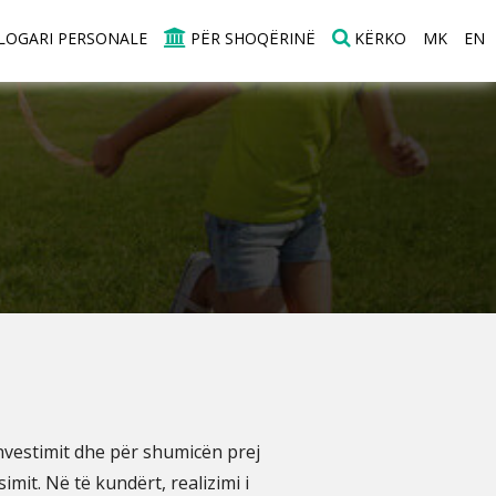
LOGARI PERSONALE
PËR SHOQËRINË
KËRKO
MK
EN
investimit dhe për shumicën prej
imit. Në të kundërt, realizimi i