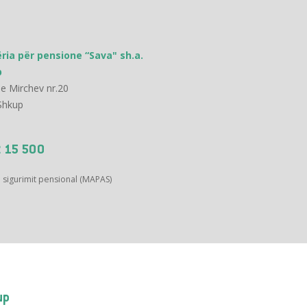
ria për pensione “Sava" sh.a.
p
e Mirchev nr.20
Shkup
 15 500
ë sigurimit pensional (MAPAS)
up