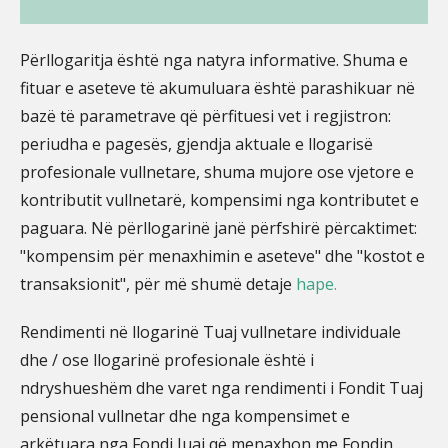
Përllogaritja është nga natyra informative. Shuma e
fituar e aseteve të akumuluara është parashikuar në
bazë të parametrave që përfituesi vet i regjistron:
periudha e pagesës, gjendja aktuale e llogarisë
profesionale vullnetare, shuma mujore ose vjetore e
kontributit vullnetarë, kompensimi nga kontributet e
paguara. Në përllogarinë janë përfshirë përcaktimet:
"kompensim për menaxhimin e aseteve" dhe "kostot e
transaksionit", për më shumë detaje
hape.
Rendimenti në llogarinë Tuaj vullnetare individuale
dhe / ose llogarinë profesionale është i
ndryshueshëm dhe varet nga rendimenti i Fondit Tuaj
pensional vullnetar dhe nga kompensimet e
arkëtuara nga Fondi Juaj që menaxhon me Fondin