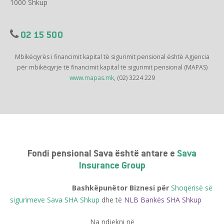
1000 Shkup
02 15 500
Mbikëqyrës i financimit kapital të sigurimit pensional është Agjencia
për mbikëqyrje të financimit kapital të sigurimit pensional (MAPAS)
www.mapas.mk
, (02) 3224 229
Fondi pensional Sava është antare e
Sava
Insurance Group
Bashkëpunëtor Biznesi për
Shoqërisë së
sigurimeve Sava SHA Shkup
dhe të
NLB Bankës SHA Shkup
Na ndjekni në