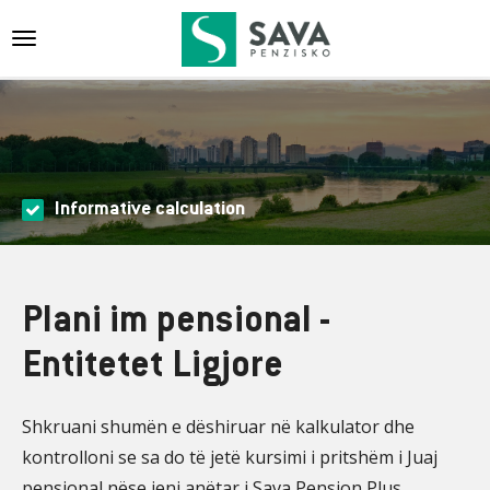
{{navigation}}
Informative calculation
Plani im pensional -
Entitetet Ligjore
Shkruani shumën e dëshiruar në kalkulator dhe
kontrolloni se sa do të jetë kursimi i pritshëm i Juaj
pensional nëse jeni anëtar i Sava Pension Plus