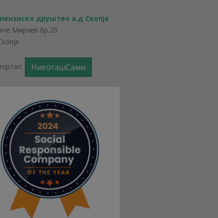
 пензиско друштво а.д Скопје
мче Мирчев бр.20
Скопје
портал:
НикогашСами