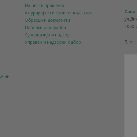
Најчести прашања
Сава
Ажурирајте ги своите податоци
ул.Ди
Обрасци и документи
1000 
Поплаки и пофалби
Супервизија и надзор
Блог 
Управен и надзорен одбор
лични