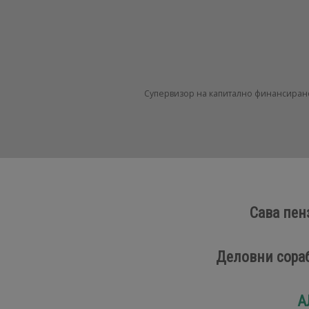
Супервизор на капитално финансирано
Сава пен
Деловни сора
А