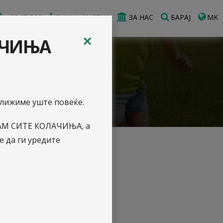
02 15 500
ЛИЧНА СМЕТКА
ЗА НАС
БАРАЈ
MK
✕
АЧИЊА
иближиме уште повеќе.
АЌАМ СИТЕ КОЛАЧИЊА, а
 да ги уредите