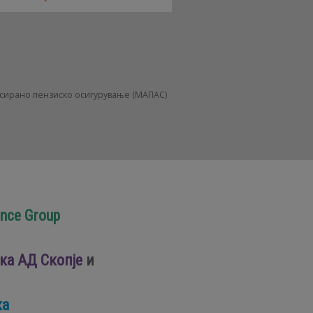
нсирано пензиско осигурување (МАПАС)
ance Group
а АД Скопје
и
ка