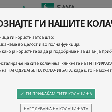
ЛИКАЦИЈА
ПЕНЗИСКИ СОВЕТНИК
ЗНАЈТЕ ГИ НАШИТЕ КОЛ
ица ги користи затоа што:
рикажеме во целост и во полна функција,
 како ја користите за да ја подобриме и за да ви ја пр
о инсталирање на сите колачиња, кликнете на ГИ ПРИФ
е на НАГОДУВАЊЕ НА КОЛАЧИЊАТА, каде што ќе можете
ГИ ПРИФАЌАМ СИТЕ КОЛАЧИЊА
НАГОДУВАЊА НА КОЛАЧИЊАТА