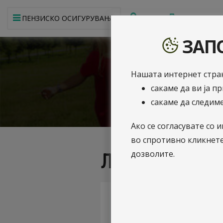
МРЕЖА
МОБИЛНА АП
ПЕНЗИСКО ОСИГУРУВАЊЕ
ЗАПО
Нашата интернет стран
сакаме да ви ја п
сакаме да следиме
Ако се согласувате с
во спротивно кликнет
дозволите.
Лого