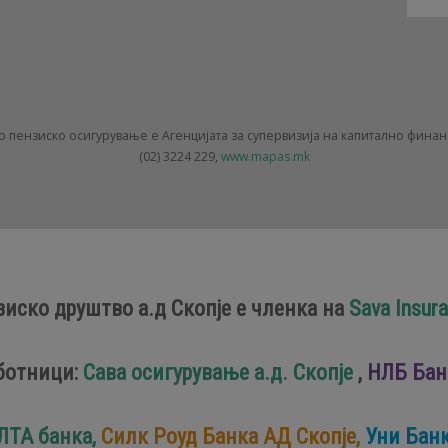
 пензиско осигурување е Агенцијата за супервизија на капитално фина
(02) 3224 229,
www.mapas.mk
зиско друштво а.д Скопје е членка на
Sava Insur
ботници:
Сава осигурување а.д. Скопје
,
НЛБ Банк
ЛТА банка,
Силк Роуд Банка АД Скопје,
Уни Бан