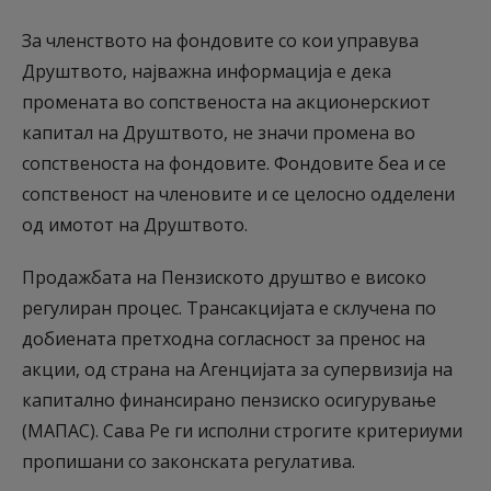
За членството на фондовите со кои управува
Друштвото, најважна информација е дека
промената во сопственоста на акционерскиот
капитал на Друштвото, не значи промена во
сопственоста на фондовите. Фондовите беа и се
сопственост на членовите и се целосно одделени
од имотот на Друштвото.
Продажбата на Пензиското друштво е високо
регулиран процес. Трансакцијата е склучена по
добиената претходна согласност за пренос на
акции, од страна на Агенцијата за супервизија на
капитално финансирано пензиско осигурување
(МАПАС). Сава Ре ги исполни строгите критериуми
пропишани со законската регулатива.