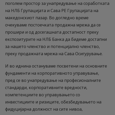
поголем простор за унапредување на соработката
на НЛБ Групацијата и Сава РЕ Групацијата на
македонскиот пазар. Во догледно време
очекуваме постоечката продажна мрежа да се
прошири и од досегашната достапност преку
експозитурите на НЛБ Банка да бидеме достапни
за нашето членство и потенцијално членство,
преку продажната мрежа на Сава Осигурување.
И во иднина остануваме посветени на основните
фундаменти на корпоративното управување,
пред се во унапредување на професионалните
стандарди, корпоративните вредности,
компетенциите во управувањето со
инвестициите и ризиците, обезбедувањето на
фидуцијарна должност на сите нивоа,