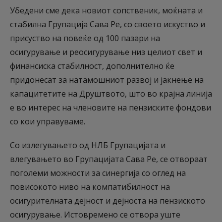
Убедени сме дека новиот сопственик, моќната и
стабилна Групација Сава Ре, со своето искуство и
присуство на повеќе од 100 пазари на
осигурување и реосигурување низ целиот свет и
финансиска стабилност, дополнително ќе
придонесат за натамошниот развој и јакнење на
капацитетите на Друштвото, што во крајна линија
е во интерес на членовите на пензиските фондови
со кои управуваме.
Со излегувањето од НЛБ Групацијата и
влегувањето во Групацијата Сава Ре, се отвораат
поголеми можности за синергија со оглед на
повисокото ниво на компатибилност на
осигурителната дејност и дејноста на пензиското
осигурување. Истовремено се отвора уште