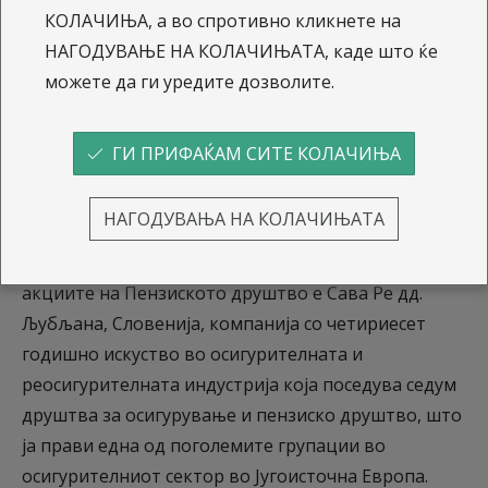
КОЛАЧИЊА, а во спротивно кликнете на
НАГОДУВАЊЕ НА КОЛАЧИЊАТА, каде што ќе
Почитувани,
можете да ги уредите дозволите.
Со блок трансакцијата која се изврши на
13.03.2018 година заврши процесот на пренос на
ГИ ПРИФАЌАМ СИТЕ КОЛАЧИЊА
сопственоста на акциите на Акционерското
друштво за управување со задолжителни и
НАГОДУВАЊА НА КОЛАЧИЊАТА
доброволни пензиски фондови НЛБ Нов пензиски
фонд Скопје. Купувач на 100% од сопственоста на
акциите на Пензиското друштво е Сава Ре дд.
Љубљана, Словенија, компанија со четириесет
годишно искуство во осигурителната и
реосигурителната индустрија која поседува седум
друштва за осигурување и пензиско друштво, што
ја прави една од поголемите групации во
осигурителниот сектор во Југоисточна Европа.