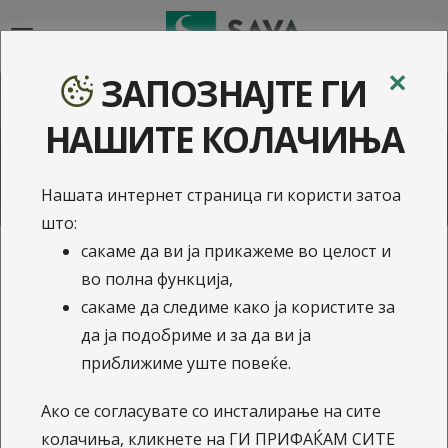
{{navigation}}
✕
ЗАПОЗНАЈТЕ ГИ
Соопштенија за
НАШИТЕ КОЛАЧИЊА
јавност
Нашата интернет страница ги користи затоа
што:
сакаме да ви ја прикажеме во целост и
во полна функција,
15.3.2018
сакаме да следиме како ја користите за
Сава Ре дд Љубљана е
да ја подобриме и за да ви ја
нов сопственик на НЛБ
приближиме уште повеќе.
Нов пензиски фонд АД
Ако се согласувате со инсталирање на сите
Скопје
колачиња, кликнете на ГИ ПРИФАЌАМ СИТЕ