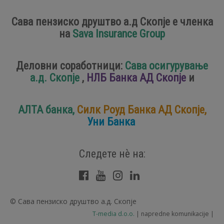
Сава пензиско друштво а.д Скопје е членка
на
Sava Insurance Group
Деловни соработници:
Сава осигурување
а.д. Скопје
,
НЛБ Банка АД Скопје
и
АЛТА банка,
Силк Роуд Банка АД Скопје,
Уни Банка
Следете нѐ на:
Facebook
YouTube
Instagram
LinkedIn
© Сава пензиско друштво а.д. Скопје
T-media d.o.o.
| napredne komunikacije |