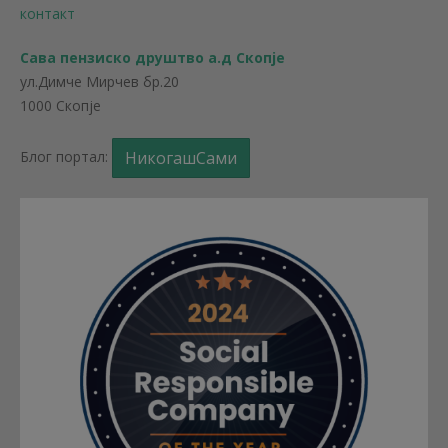
контакт
Сава пензиско друштво а.д Скопје
ул.Димче Мирчев бр.20
1000 Скопје
Блог портал:
НикогашСами