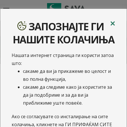
{{navigation}}
✕
ЗАПОЗНАЈТЕ ГИ
Соопштенија за
НАШИТЕ КОЛАЧИЊА
јавност
Нашата интернет страница ги користи затоа
што:
сакаме да ви ја прикажеме во целост и
во полна функција,
26.1.2018
сакаме да следиме како ја користите за
НЛБ Нов Пензиски Фонд
да ја подобриме и за да ви ја
АД Скопје е оценет како
приближиме уште повеќе.
едно од подобрите
Ако се согласувате со инсталирање на сите
пензиски друштва во
колачиња, кликнете на ГИ ПРИФАЌАМ СИТЕ