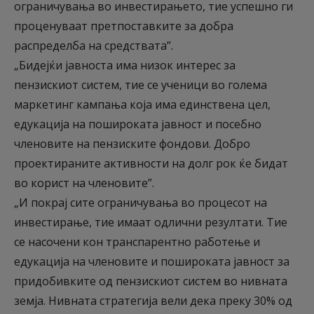
ограничувања во инвестирањето, тие успешно ги
проценуваат претпоставките за добра
распределба на средствата”.
„Бидејќи јавноста има низок интерес за
пензискиот систем, тие се ученици во голема
маркетинг кампања која има единствена цел,
едукација на пошироката јавност и посебно
членовите на пензиските фондови. Добро
проектираните активности на долг рок ќе бидат
во корист на членовите”.
„И покрај сите ограничувања во процесот на
инвестирање, тие имаат одлични резултати. Тие
се насочени кон транспарентно работење и
едукација на членовите и пошироката јавност за
придобивките од пензискиот систем во нивната
земја. Нивната стратегија вели дека преку 30% од