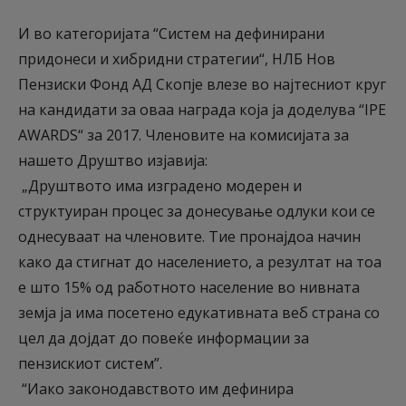
И во категоријата “Систем на дефинирани
придонеси и хибридни стратегии“, НЛБ Нов
Пензиски Фонд АД Скопје влезе во најтесниот круг
на кандидати за оваа награда која ја доделува “IPE
AWARDS“ за 2017. Членовите на комисијата за
нашето Друштво изјавија:
„Друштвото има изградено модерен и
структуиран процес за донесување одлуки кои се
однесуваат на членовите. Тие пронајдоа начин
како да стигнат до населението, а резултат на тоа
е што 15% од работното население во нивната
земја ја има посетено едукативната веб страна со
цел да дојдат до повеќе информации за
пензискиот систем”.
“Иако законодавството им дефинира