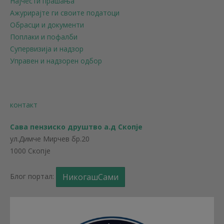
Најчести прашања
Ажурирајте ги своите податоци
Обрасци и документи
Поплаки и пофалби
Супервизија и надзор
Управен и надзорен одбор
контакт
Сава пензиско друштво а.д Скопје
ул.Димче Мирчев бр.20
1000 Скопје
Блог портал:
НикогашСами