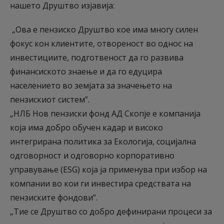
нашето Друштво изјавија:
„Ова е пензиско Друштво кое има многу силен
фокус кон клиентите, отвореност во однос на
инвестициите, подготвеност да го развива
финансиското знаење и да го едуцира
населението во земјата за значењето на
пензискиот систем”.
„НЛБ Нов пензиски фонд АД Скопје е компанија
која има добро обучен кадар и високо
интегрирана политика за Екологија, социјална
одговорност и одговорно корпоративно
управување (ESG) која ја применува при избор на
компании во кои ги инвестира средствата на
пензиските фондови”.
„Тие се Друштво со добро дефинирани процеси за