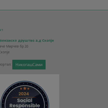
кт
 пензиско друштво а.д Скопје
мче Мирчев бр.20
Скопје
портал:
НикогашСами