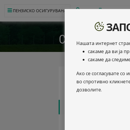
МРЕЖА
МОБИЛНА АП
ПЕНЗИСКО ОСИГУРУВАЊЕ
ЗАПО
Соопштенија з
Нашата интернет стран
сакаме да ви ја п
сакаме да следиме
Ако се согласувате с
Профил на компанијата
во спротивно кликнет
дозволите.
Извештаи
Соопштенија за јавност
Награди и признанија