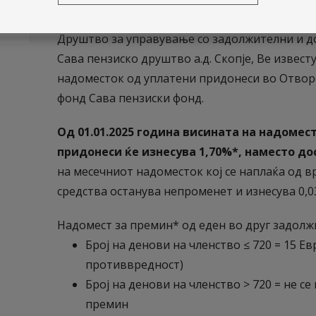
Почитувани,
Друштво за управување со задолжителни и 
Сава пензиско друштво а.д. Скопје, Ве извест
надоместок од уплатени придонеси во Отвор
фонд Сава пензиски фонд.
Од 01.01.2025 година висината на надомес
придонеси ќе изнесува 1,70%*, наместо до
на месечниот надоместок кој се наплаќа од в
средства останува непроменет и изнесува 0,0
Надомест за премин* од еден во друг задолж
Број на денови на членство ≤ 720 = 15 Ев
противвредност)
Број на денови на членство > 720 = не с
премин