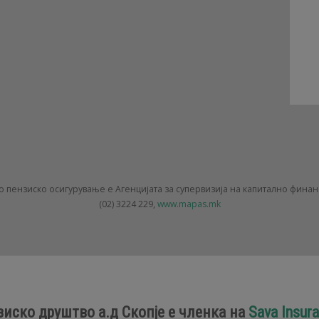
 пензиско осигурување е Агенцијата за супервизија на капитално фина
(02) 3224 229,
www.mapas.mk
зиско друштво а.д Скопје е членка на
Sava Insur