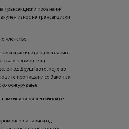
 на трансакциски провизии/
(вкупен износ на трансакциски
о членство.
неси и висината на месечниот
дства е променлива
елен од Друштвото, кој е во
тоците пропишани со Закон за
ко осигурување.
а висината на пензиските
променлив и зависи од
фонд и од надоместоците