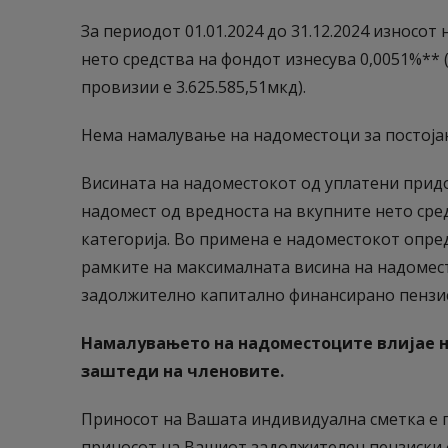
За периодот 01.01.2024 до 31.12.2024 износот
нето средства на фондот изнесува 0,0051%** 
провизии е 3.625.585,51мкд).
Нема намалување на надоместоци за постојан
Висината на надоместокот од уплатени придо
надомест од вредноста на вкупните нето сре
категорија. Во примена е надоместокот опред
рамките на максималната висина на надомес
задолжително капитално финансирано пензис
Намалувањето на надоместоците влијае н
заштеди на членовите.
Приносот на Вашата индивидуална сметка е 
приносот на Вашиот задолжителен пензиски 