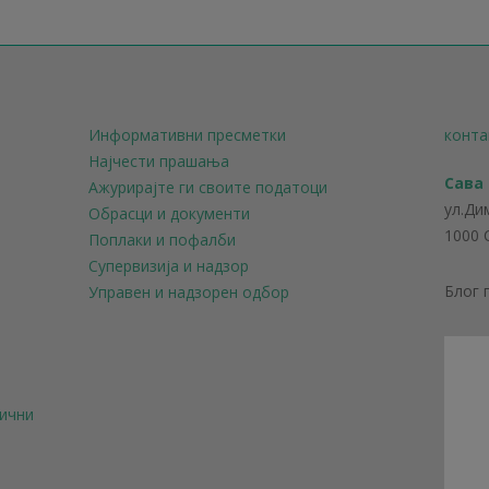
Информативни пресметки
конта
Најчести прашања
Сава
Ажурирајте ги своите податоци
ул.Ди
Обрасци и документи
1000 
Поплаки и пофалби
Супервизија и надзор
Блог 
Управен и надзорен одбор
лични