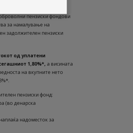
доброволни пензиски фондови
ува за намалување на
ен задолжителен пензиски
токот од уплатени
сегашниот 1,80%*,
а висината
редноста на вкупните нето
3%*.
ителен пензиски фонд:
ра (во денарска
е наплаќа надоместок за