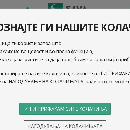
ЛИКАЦИЈА
ПЕНЗИСКИ СОВЕТНИК
ЗНАЈТЕ ГИ НАШИТЕ КОЛ
а јавност
ица ги користи затоа што:
рикажеме во целост и во полна функција,
 како ја користите за да ја подобриме и за да ви ја пр
02.1.2025
о инсталирање на сите колачиња, кликнете на ГИ ПРИФ
Намалување на надом
е на НАГОДУВАЊЕ НА КОЛАЧИЊАТА, каде што ќе можете
уплатени придонеси з
Отворен задолжителен
ГИ ПРИФАЌАМ СИТЕ КОЛАЧИЊА
фонд Сава пензиски ф
НАГОДУВАЊА НА КОЛАЧИЊАТА