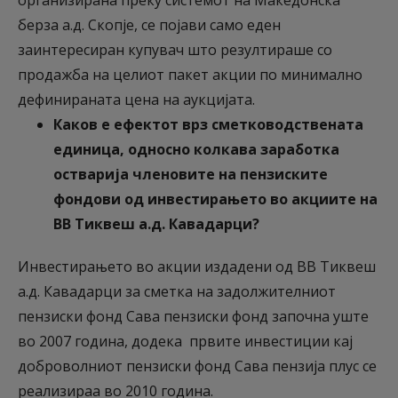
организирана преку системот на Македонска
берза а.д. Скопје, се појави само еден
заинтересиран купувач што резултираше со
продажба на целиот пакет акции по минимално
дефинираната цена на аукцијата.
Каков е ефектот врз сметководствената
единица, односно колкава заработка
остварија членовите на пензиските
фондови од инвестирањето во акциите на
ВВ Тиквеш а.д. Кавадарци?
Инвестирањето во акции издадени од ВВ Тиквеш
а.д. Кавадарци за сметка на задолжителниот
пензиски фонд Сава пензиски фонд започна уште
во 2007 година, додека првите инвестиции кај
доброволниот пензиски фонд Сава пензија плус се
реализираа во 2010 година.