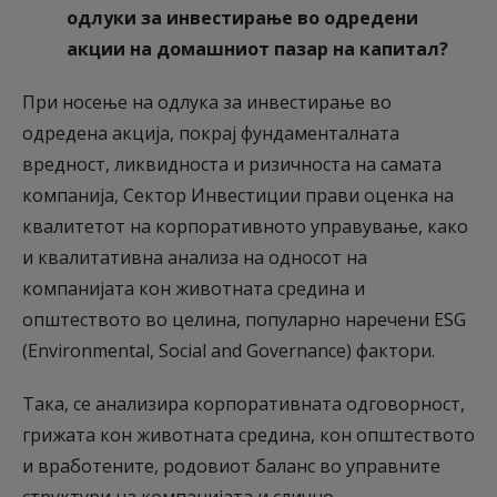
одлуки за инвестирање во одредени
акции на домашниот пазар на капитал?
При носење на одлука за инвестирање во
одредена акција, покрај фундаменталната
вредност, ликвидноста и ризичноста на самата
компанија, Сектор Инвестиции прави оценка на
квалитетот на корпоративното управување, како
и квалитативна анализа на односот на
компанијата кон животната средина и
општеството во целина, популарно наречени ESG
(Environmental, Social and Governance) фактори.
Така, се анализира корпоративната одговорност,
грижата кон животната средина, кон општеството
и вработените, родовиот баланс во управните