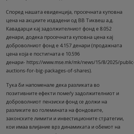
Според нашата евиденција, просечната куповна
цена на акциите издадени од ВВ Тиквеш а.д.
Кавадарци кај задолжителниот фонд е 8.052
денари, додека просечната куповна цена кај
доброволниот фонд е 4.157 денари (продажната
цена која е постигната е 10.596
денари- https://www.mse.mk/mk/news/15/8/2025/public
auctions-for-big-packages-of-shares).
Тука би напоменале дека разликата во
позитивните ефекти помеѓу задолжителниот и
доброволниот пензиски фонд се должи на
разликите во големината на фондовите,
законските лимити и инвестиционите стратегии,
кои имаа влијание врз динамиката и обемот на